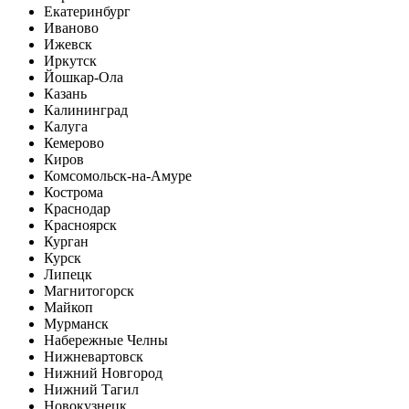
Екатеринбург
Иваново
Ижевск
Иркутск
Йошкар-Ола
Казань
Калининград
Калуга
Кемерово
Киров
Комсомольск-на-Амуре
Кострома
Краснодар
Красноярск
Курган
Курск
Липецк
Магнитогорск
Майкоп
Мурманск
Набережные Челны
Нижневартовск
Нижний Новгород
Нижний Тагил
Новокузнецк