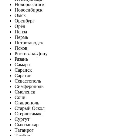
Новороссийск
Новосибирск
Омск
Оренбург
Орёл
Пенза
Пермь
Петрозаводск
Псков
Ростов-на-Дону
Рязань
Самара
Саранск
Саратов
Севастополь
Симферополь
Смоленск
Сочи
Ставрополь
Старый Оскол
Стерлитамак
Сургут
Сыктывкар
Таганрог
Тамбов