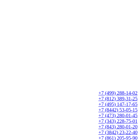
+7 (499) 288-14-02
+7 (812) 389-31-25
+7 (495) 147-17-65
+7 (8442) 53-05-15
+7 (473) 280-01-45
+7 (343) 228-75-01
+7 (843) 280-01-20
+7 (3842) 23-22-40
+7 (861) 205-95-90