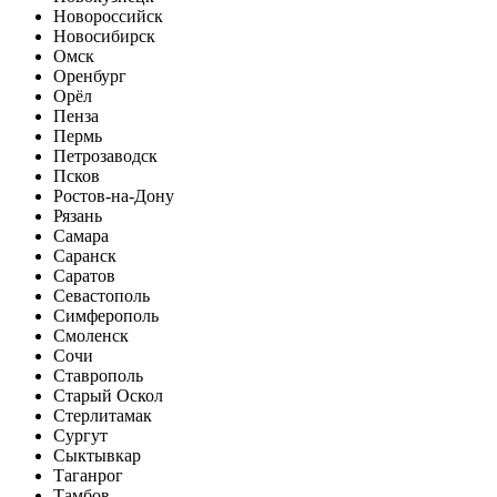
Новороссийск
Новосибирск
Омск
Оренбург
Орёл
Пенза
Пермь
Петрозаводск
Псков
Ростов-на-Дону
Рязань
Самара
Саранск
Саратов
Севастополь
Симферополь
Смоленск
Сочи
Ставрополь
Старый Оскол
Стерлитамак
Сургут
Сыктывкар
Таганрог
Тамбов