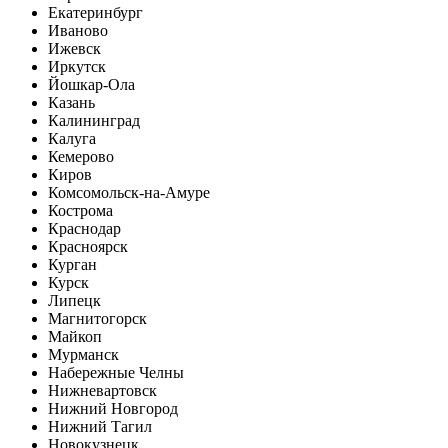
Екатеринбург
Иваново
Ижевск
Иркутск
Йошкар-Ола
Казань
Калининград
Калуга
Кемерово
Киров
Комсомольск-на-Амуре
Кострома
Краснодар
Красноярск
Курган
Курск
Липецк
Магнитогорск
Майкоп
Мурманск
Набережные Челны
Нижневартовск
Нижний Новгород
Нижний Тагил
Новокузнецк